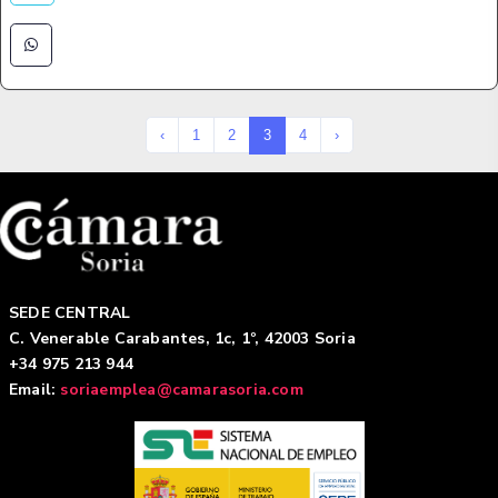
‹
1
2
3
4
›
SEDE CENTRAL
C. Venerable Carabantes, 1c, 1º, 42003 Soria
+34 975 213 944
Email:
soriaemplea@camarasoria.com