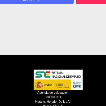
Agencia de colocación
0800000314
Horario: Horario: De L a V