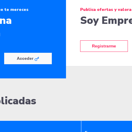
ue te mereces
Publica ofertas y valora
ona
Soy Empr
a
Registrarme
Acceder
licadas