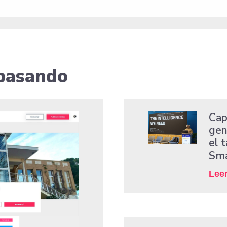
 pasando
Capi
gene
el 
Sma
Lee