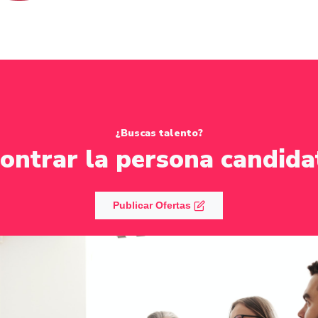
¿Buscas talento?
ontrar la persona candida
Publicar Ofertas