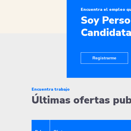
Encuentra el empleo q
Soy Pers
Candidat
Registrarme
Encuentra trabajo
Últimas ofertas pub